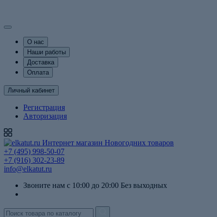
Просмотр
Просмотр
Просмотр
Просмотр
Просмотр
Просмотр
Просмотр
Просмотр
Просмотр
Просмотр
Просмотр
Просмотр
Просмотр
Просмотр
Просмотр
Просмотр
Просмотр
Просмотр
Просмотр
Просмотр
Просмотр
Просмотр
Просмотр
Просмотр
О нас
Наши работы
Доставка
Оплата
Личный кабинет
Регистрация
Авторизация
+7 (495) 998-50-07
+7 (916) 302-23-89
info@elkatut.ru
Звоните нам с 10:00 до 20:00 Без выходных