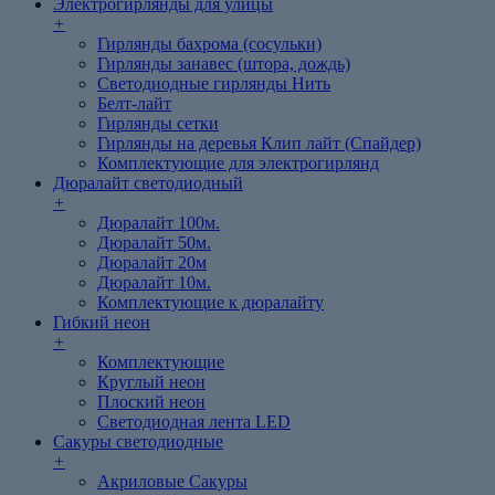
Электрогирлянды для улицы
+
Гирлянды бахрома (сосульки)
Гирлянды занавес (штора, дождь)
Светодиодные гирлянды Нить
Белт-лайт
Гирлянды сетки
Гирлянды на деревья Клип лайт (Спайдер)
Комплектующие для электрогирлянд
Дюралайт светодиодный
+
Дюралайт 100м.
Дюралайт 50м.
Дюралайт 20м
Дюралайт 10м.
Комплектующие к дюралайту
Гибкий неон
+
Комплектующие
Круглый неон
Плоский неон
Светодиодная лента LED
Cакуры светодиодные
+
Акриловые Сакуры