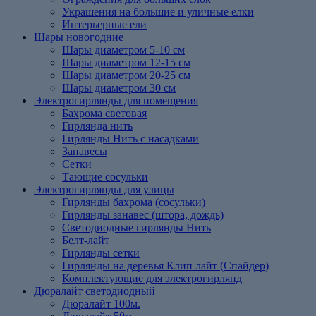
Украшения на большие и уличные елки
Интерьерные ели
Шары новогодние
Шары диаметром 5-10 см
Шары диаметром 12-15 см
Шары диаметром 20-25 см
Шары диаметром 30 см
Электрогирлянды для помещения
Бахрома световая
Гирлянда нить
Гирлянды Нить с насадками
Занавесы
Сетки
Тающие сосульки
Электрогирлянды для улицы
Гирлянды бахрома (сосульки)
Гирлянды занавес (штора, дождь)
Светодиодные гирлянды Нить
Белт-лайт
Гирлянды сетки
Гирлянды на деревья Клип лайт (Спайдер)
Комплектующие для электрогирлянд
Дюралайт светодиодный
Дюралайт 100м.