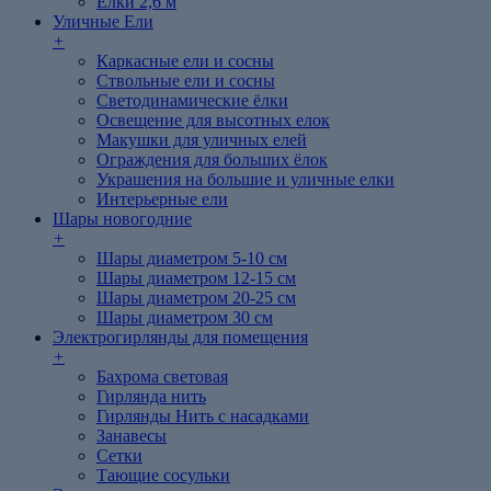
Елки 2,6 м
Уличные Ели
+
Каркасные ели и сосны
Ствольные ели и сосны
Светодинамические ёлки
Освещение для высотных елок
Макушки для уличных елей
Ограждения для больших ёлок
Украшения на большие и уличные елки
Интерьерные ели
Шары новогодние
+
Шары диаметром 5-10 см
Шары диаметром 12-15 см
Шары диаметром 20-25 см
Шары диаметром 30 см
Электрогирлянды для помещения
+
Бахрома световая
Гирлянда нить
Гирлянды Нить с насадками
Занавесы
Сетки
Тающие сосульки