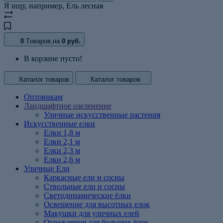
Я ищу, например,
Ель лесная
0
Tоваров,
на
0
руб.
В корзине пусто!
Каталог товаров
Каталог товаров
Оптовикам
Ландшафтное озеленение
Уличные искусственные растения
Искусственные елки
Елки 1,8 м
Елки 2,1 м
Елки 2,3 м
Елки 2,6 м
Уличные Ели
Каркасные ели и сосны
Ствольные ели и сосны
Светодинамические ёлки
Освещение для высотных елок
Макушки для уличных елей
Ограждения для больших ёлок