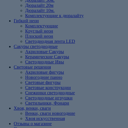
Дюралайт 50м.
Дюралайт 20м
Дюралайт 10м.
Комплектующие к дюралайту
Гибкий неон
Комплектующие
Круглый неон
Плоский неон
Светодиодная лента LED
Cакуры светодиодные
Акриловые Сакуры
Керамические Сакуры
Светодиодные Ивы
Световые решения
Акриловые фигуры
Новогодние панно
Световые фигуры
Световые конструкции
Снежинки светодиодные
Светодиодные игрушки
Светильники, Фонари
Хвоя, венки, сваги
Венки, сваги новогодние
Хвоя искусственная
Отзывы о магазине