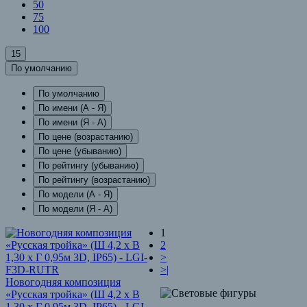
50
75
100
15
По умолчанию
По умолчанию
По имени (A - Я)
По имени (Я - A)
По цене (возрастанию)
По цене (убыванию)
По рейтингу (убыванию)
По рейтингу (возрастанию)
По модели (A - Я)
По модели (Я - A)
1
2
>
>|
Новогодняя композиция
«Русская тройка» (Ш 4,2 x В
1,30 x Г 0,95м 3D, IP65) - LGI-