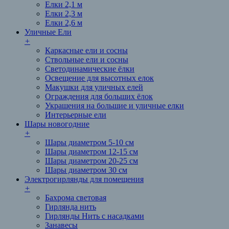
Елки 2,1 м
Елки 2,3 м
Елки 2,6 м
Уличные Ели
+
Каркасные ели и сосны
Ствольные ели и сосны
Светодинамические ёлки
Освещение для высотных елок
Макушки для уличных елей
Ограждения для больших ёлок
Украшения на большие и уличные елки
Интерьерные ели
Шары новогодние
+
Шары диаметром 5-10 см
Шары диаметром 12-15 см
Шары диаметром 20-25 см
Шары диаметром 30 см
Электрогирлянды для помещения
+
Бахрома световая
Гирлянда нить
Гирлянды Нить с насадками
Занавесы