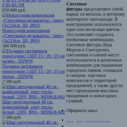
Световые
F3D-RUTR
фигуры
представляют собой
650 000
руб.
каркас из металла, к которому
монтируют светодиоды. В
конструкциях используются
один или несколько цветов.
Новогодняя композиция
Это позволяет создавать
«Снеговики музыканты - трио»
необычные комбинации.
(3х210см, 3D, IP65)
Световые фигуры Деда
360 000
руб.
Мороза и Снегурочки,
снеговиков и оленей могут
использоваться в различных
комбинациях для украшения
Подарки светящиеся
городских парков, площадок
новогодние 3 ШТ 15 / 20 / 25 см
и скверов, торговых
нитки - 202WW
комплексов и территорий
2 500
руб.
предприятий, а также других
мест проведения массовых
праздников и новогодних
гуляний.
Шар светодиодный 40 см.,
композитный, цвет тепло-
Оформить заказ
белый, 220V, IP65 - MDM-B-002
3 500
руб.
+7 (495) 998-50-07