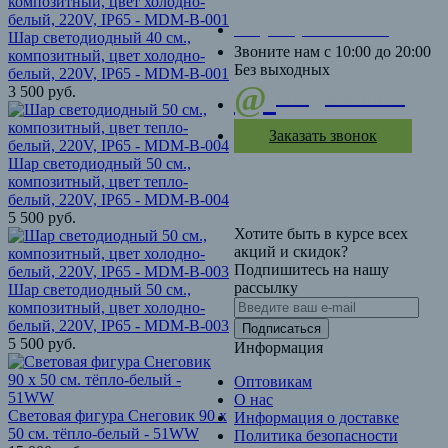
+7 (916) 302-23-89
Шар светодиодный 40 см.,
Звоните нам с 10:00 до 20:00
композитный, цвет холодно-
Без выходных
белый, 220V, IP65 - MDM-B-001
@
3 500
руб.
info@elkatut.ru
Заказать звонок
Шар светодиодный 50 см.,
композитный, цвет тепло-
белый, 220V, IP65 - MDM-B-004
5 500
руб.
Хотите быть в курсе всех
акций и скидок?
Подпишитесь на нашу
рассылку
Шар светодиодный 50 см.,
композитный, цвет холодно-
белый, 220V, IP65 - MDM-B-003
Подписаться
5 500
руб.
Информация
Оптовикам
О нас
Световая фигура Снеговик 90 х
Информация о доставке
50 см. тёпло-белый - 51WW
Политика безопасности