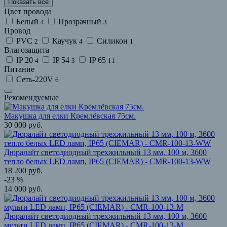
Показать все
Цвет провода
Белый
Прозрачный
4
3
Провод
PVC
Каучук
Силикон
2
4
1
Влагозащита
IP 20
IP 54
IP 65
4
3
11
Питание
Сеть-220V
6
Рекомендуемые
Макушка для елки Кремлёвская 75см.
30 000
руб.
Дюралайт светодиодный трехжильный 13 мм, 100 м, 3600
тепло белых LED ламп, IP65 (CIEMAR) - CMR-100-13-WW
18 200
руб.
-23 %
14 000
руб.
Дюралайт светодиодный трехжильный 13 мм, 100 м, 3600
мульти LED ламп, IP65 (CIEMAR) - CMR-100-13-M