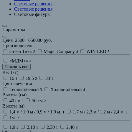
Световые решения
Световые решения
Световые фигуры
Параметры
Цена
2500
-
650000
руб.
Производитель
Green Trees
Magic Company
WIN LED
8
4
5
«МДМ+»
4
Показать все
Вес (кг)
16
19.5
33
1
2
1
Цвет свечения
Теплый/белый
Холодно/белый
3
4
Высота (см)
40 см
50 см
3
2
Высота (м)
1,4 м / 1,9 м / 0,9 м / 1,9 м.
1,7 м / 2,3 м / 1,2 м / 2,4 м.
1
1
1м.
2
1.9
2.10
2.30
2.40
2
1
1
3