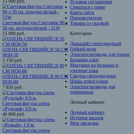
15 000
руб.
Условия соглашения
Связаться с нами
Карта сайта
Производители
Световая фигура Снеговик 90 х
Товары со скидкой
50 см. холодно-белый - 51W
15 000
руб.
Категории
Дюралайт светодиодный
Гибкий неон
ОЛЕНЬ СВЕТЯЩИЙСЯ 50 СМ
Электрогирлянды для улицы
9030-50
Большие елки
3 150
руб.
Макушки на большие и
уличные елки
Cакуры светодиодные
ОЛЕНЬ СВЕТЯЩИЙСЯ 80 СМ
Шары новогодние
9030-80
Электрогирлянды для
7 850
руб.
помещения
Личный кабинет
Световая фигура олень
«Рудольф» 0.9 м.
Личный кабинет
40 800
руб.
История заказов
Мои закладки
Световая фигура олень